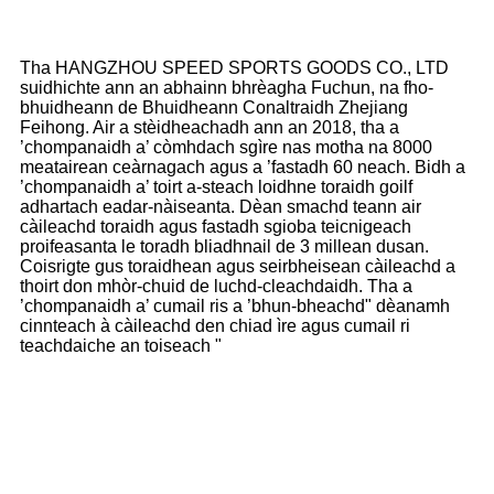
Tha HANGZHOU SPEED SPORTS GOODS CO., LTD
suidhichte ann an abhainn bhrèagha Fuchun, na fho-
bhuidheann de Bhuidheann Conaltraidh Zhejiang
Feihong. Air a stèidheachadh ann an 2018, tha a
’chompanaidh a’ còmhdach sgìre nas motha na 8000
meatairean ceàrnagach agus a ’fastadh 60 neach. Bidh a
’chompanaidh a’ toirt a-steach loidhne toraidh goilf
adhartach eadar-nàiseanta. Dèan smachd teann air
càileachd toraidh agus fastadh sgioba teicnigeach
proifeasanta le toradh bliadhnail de 3 millean dusan.
Coisrigte gus toraidhean agus seirbheisean càileachd a
thoirt don mhòr-chuid de luchd-cleachdaidh. Tha a
’chompanaidh a’ cumail ris a ’bhun-bheachd" dèanamh
cinnteach à càileachd den chiad ìre agus cumail ri
teachdaiche an toiseach "