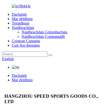
Dachaigh
Mar dèidhinn
Toraidhean
Naidheachdan
Naidheachdan Gnìomhachais
Naidheachdan Companaidh
Ceistean Cumanta
Cuir fios thugainn
English
Dachaigh
Mar dèidhinn
HANGZHOU SPEED SPORTS GOODS CO.,
LTD