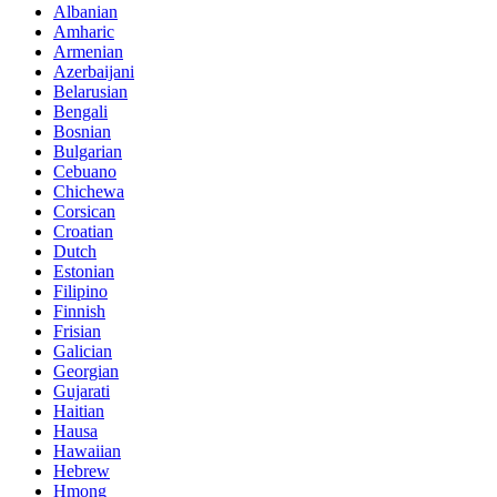
Albanian
Amharic
Armenian
Azerbaijani
Belarusian
Bengali
Bosnian
Bulgarian
Cebuano
Chichewa
Corsican
Croatian
Dutch
Estonian
Filipino
Finnish
Frisian
Galician
Georgian
Gujarati
Haitian
Hausa
Hawaiian
Hebrew
Hmong