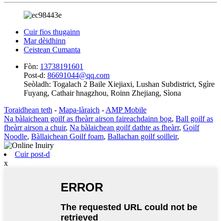
Cuir fios thugainn
Mar dèidhinn
Ceistean Cumanta
Fòn:
13738191601
Post-d:
86691044@qq.com
Seòladh:
Togalach 2 Baile Xiejiaxi, Lushan Subdistrict, Sgìre
Fuyang, Cathair hnagzhou, Roinn Zhejiang, Sìona
Toraidhean teth
-
Mapa-làraich
-
AMP Mobile
Na bàlaichean goilf as fheàrr airson faireachdainn bog
,
Ball goilf as
fheàrr airson a chuir
,
Na bàlaichean goilf dathte as fheàrr
,
Goilf
Noodle
,
Bàllaichean Goilf foam
,
Ballachan goilf soilleir
,
Cuir post-d
x