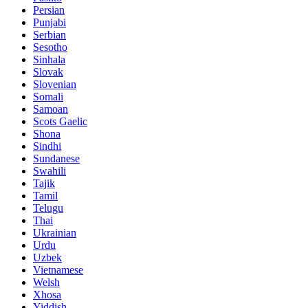
Persian
Punjabi
Serbian
Sesotho
Sinhala
Slovak
Slovenian
Somali
Samoan
Scots Gaelic
Shona
Sindhi
Sundanese
Swahili
Tajik
Tamil
Telugu
Thai
Ukrainian
Urdu
Uzbek
Vietnamese
Welsh
Xhosa
Yiddish