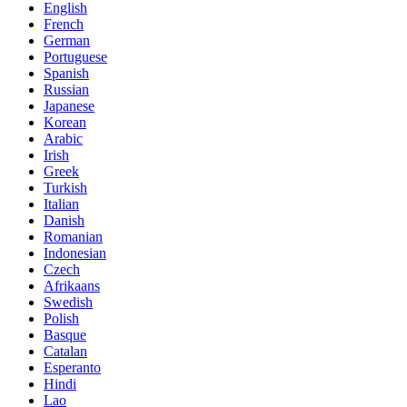
English
French
German
Portuguese
Spanish
Russian
Japanese
Korean
Arabic
Irish
Greek
Turkish
Italian
Danish
Romanian
Indonesian
Czech
Afrikaans
Swedish
Polish
Basque
Catalan
Esperanto
Hindi
Lao